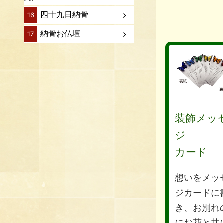
四十九日納骨
16
納骨お仏壇
17
装飾メッ
ジ
カード
想いをメッ
ジカードに
き、お別れ
にお花と共