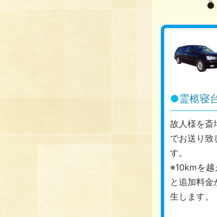
●
霊柩寝
故人様を斎
でお送り致
す。
※10kmを
と追加料金
生します。