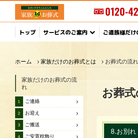
0120-42
トップ
サービスのご案内
ご遺族様だけ
ホーム
家族だけのお葬式とは
お葬式の流れ
家族だけのお葬式の流
れ
お葬式
ご連絡
１
お迎え
２
ご搬送
３
8.お別れ
ご安置枕飾り
４