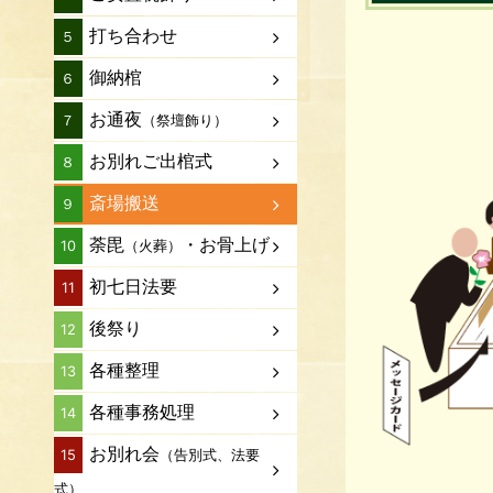
打ち合わせ
５
御納棺
６
お通夜
（祭壇飾り）
７
お別れご出棺式
８
斎場搬送
９
荼毘
・お骨上げ
（火葬）
10
初七日法要
11
後祭り
12
各種整理
13
各種事務処理
14
お別れ会
（告別式、法要
15
式）